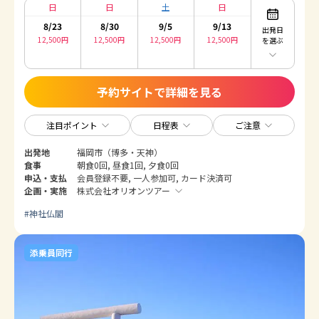
日
日
土
日
8/23
8/30
9/5
9/13
出発日
12,500
円
12,500
円
12,500
円
12,500
円
を選ぶ
予約サイトで詳細を見る
注目ポイント
日程表
ご注意
出発地
福岡市（博多・天神）
食事
朝食0回, 昼食1回, 夕食0回
申込・支払
会員登録不要, 一人参加可, カード決済可
企画・実施
株式会社オリオンツアー
#
神社仏閣
添乗員同行