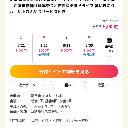
しむ宮地嶽神社風凛祭りと志賀島夕景ドライブ 暑い日にう
れしい♪ひんやりサービス付き
大人1名料金
5,000
日帰り
円
金
日
金
日
8/21
8/23
8/28
8/30
出発日
5,000
円
5,000
円
5,000
円
5,000
円
を選ぶ
催行決定
催行決定
予約サイトで詳細を見る
注目ポイント
日程表
ご注意
出発地
福岡市（博多・天神）
食事
朝食0回, 昼食0回, 夕食0回
申込・支払
一人参加可, カード決済可
企画・実施
西鉄旅行株式会社
#
神社仏閣
#
自然・絶景・名勝地
#
レジャー体験