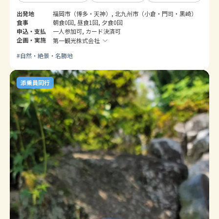
出発地
福岡市（博多・天神）, 北九州市（小倉・門司・黒崎）
食事
朝食0回, 昼食1回, 夕食0回
申込・支払
一人参加可, カード決済可
企画・実施
第一観光株式会社
#
自然・絶景・名勝地
添乗員同行