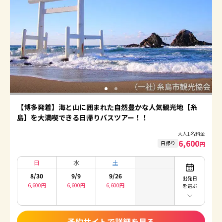
【博多発着】海と山に囲まれた自然豊かな人気観光地【糸
島】を大満喫できる日帰りバスツアー！！
大人1名料金
6,600
日帰り
円
日
水
土
8/30
9/9
9/26
出発日
6,600
円
6,600
円
6,600
円
を選ぶ
予約サイトで詳細を見る