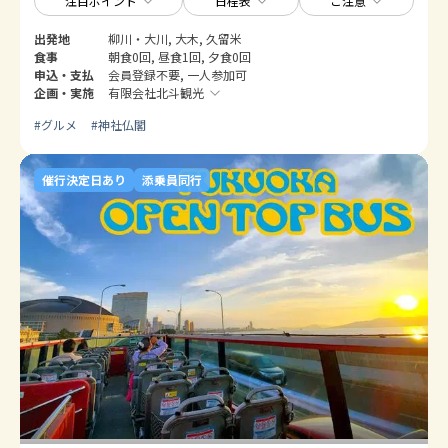
注目ポイント
日程表
ご注意
出発地
柳川・大川, 大木, 久留米
食事
朝食0回, 昼食1回, 夕食0回
申込・支払
会員登録不要, 一人参加可
企画・実施
有限会社北斗観光
#
グルメ
#
神社仏閣
催行決定日あり
添乗員同行