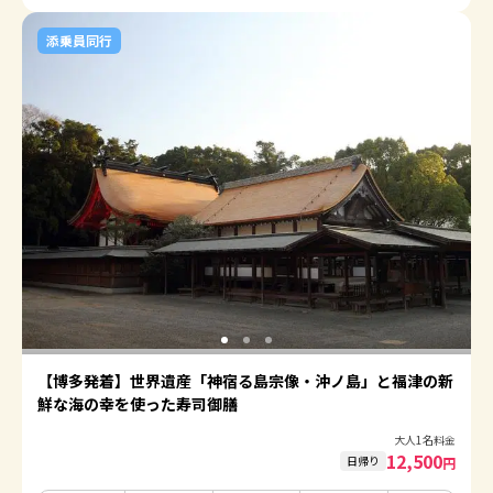
添乗員同行
【博多発着】世界遺産「神宿る島宗像・沖ノ島」と福津の新
鮮な海の幸を使った寿司御膳
大人1名料金
12,500
日帰り
円