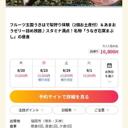
フルーツ王国うきはで梨狩り体験（2個お土産付）＆あまお
うゼリー詰め放題♪スタミナ満点！名物「うなぎ石窯まぶ
し」の昼食
大人1名料金
10,800
日帰り
円
木
日
土
火
8/20
8/23
8/29
9/1
出発日
10,800
円
10,800
円
10,800
円
10,800
円
を選ぶ
催行決定
催行決定
予約サイトで詳細を見る
注目ポイント
日程表
ご注意
出発地
福岡市（博多・天神）
食事
朝食0回, 昼食1回, 夕食0回