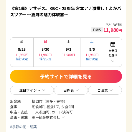
《第2弾》アサデス。KBC・25周年 宮本アナ激推し！よかバ
スツアー ～嘉麻の魅力体験旅～
大人1名料金
11,980
日帰り
円
金
日
木
土
8/28
8/30
9/3
9/5
出発日
11,980
円
11,980
円
11,980
円
11,980
円
を選ぶ
催行決定
催行決定
催行決定
予約サイトで詳細を見る
注目ポイント
日程表
ご注意
出発地
福岡市（博多・天神）
食事
朝食0回, 昼食1回, 夕食0回
申込・支払
一人参加可, カード決済可
企画・実施
第一観光株式会社
#
季節の花・紅葉