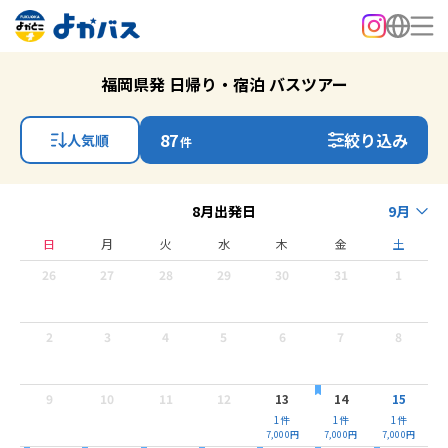
福岡県発 日帰り・宿泊 バスツアー
87
絞り込み
人気順
件
8月出発日
9月
日
月
火
水
木
金
土
26
27
28
29
30
31
1
2
3
4
5
6
7
8
9
10
11
12
13
14
15
1
件
1
件
1
件
7,000
円
7,000
円
7,000
円