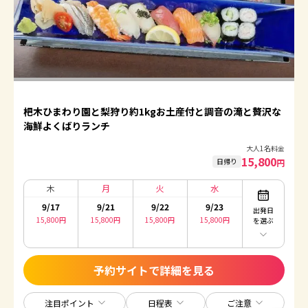
杷木ひまわり園と梨狩り約1kgお土産付と調音の滝と贅沢な
海鮮よくばりランチ
大人1名料金
15,800
日帰り
円
木
月
火
水
9/17
9/21
9/22
9/23
出発日
15,800
円
15,800
円
15,800
円
15,800
円
を選ぶ
予約サイトで詳細を見る
注目ポイント
日程表
ご注意