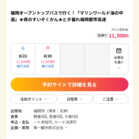
福岡オープントップバスで行く！「マリンワールド海の中
道」★夜のすいぞくかん★と夕暮れ福岡都市高速
大人1名料金
11,500
日帰り
円
土
日
8/22
8/30
出発日
11,500
円
11,500
円
を選ぶ
催行決定
催行決定
予約サイトで詳細を見る
注目ポイント
日程表
ご注意
出発地
福岡市（博多・天神）
食事
朝食0回, 昼食0回, 夕食0回
申込・支払
一人参加可, カード決済可
企画・実施
第一観光株式会社