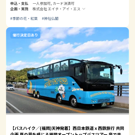
申込・支払
一人参加可, カード決済可
企画・実施
株式会社 エイチ・アイ・エス
#
季節の花・紅葉
#
神社仏閣
催行決定日あり
【バスハイク／(福岡)天神発着】西日本鉄道ｘ西鉄旅行 共同
企画 夏の風を感じる福岡オープントップバスツアー 音で楽