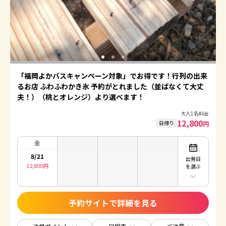
「福岡よかバスキャンペーン対象」でお得です！行列の出来
るお店 ふわふわかき氷 予約がとれました（並ばなくて大丈
夫！）（桃とオレンジ）より選べます！
大人1名料金
12,800
日帰り
円
金
8/21
出発日
12,800
円
を選ぶ
予約サイトで詳細を見る