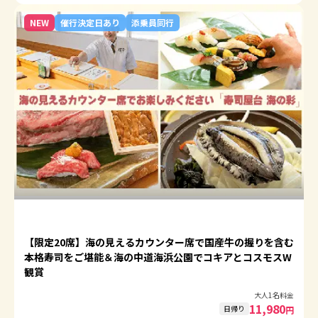
NEW
催行決定日あり
添乗員同行
【限定20席】海の見えるカウンター席で国産牛の握りを含む
本格寿司をご堪能＆海の中道海浜公園でコキアとコスモスW
観賞
大人1名料金
11,980
日帰り
円