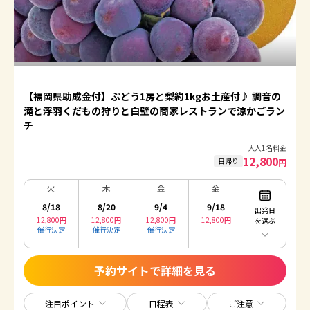
【福岡県助成金付】ぶどう1房と梨約1kgお土産付♪ 調音の
滝と浮羽くだもの狩りと白壁の商家レストランで涼かごラン
チ
大人1名料金
12,800
日帰り
円
火
木
金
金
8/18
8/20
9/4
9/18
出発日
12,800
円
12,800
円
12,800
円
12,800
円
を選ぶ
催行決定
催行決定
催行決定
予約サイトで詳細を見る
注目ポイント
日程表
ご注意