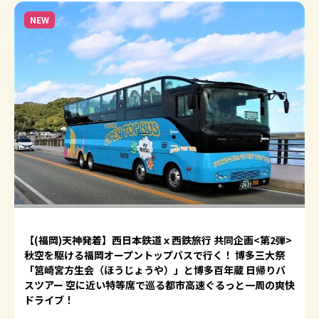
NEW
【(福岡)天神発着】西日本鉄道ｘ西鉄旅行 共同企画<第2弾>
秋空を駆ける福岡オープントップバスで行く！ 博多三大祭
「筥崎宮方生会（ほうじょうや）」と博多百年蔵 日帰りバ
スツアー 空に近い特等席で巡る都市高速ぐるっと一周の爽快
ドライブ！