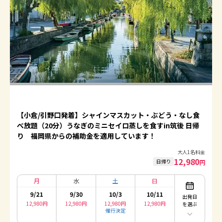
【小倉/引野口発着】シャインマスカット・ぶどう・なし食
べ放題（20分）うなぎのミニセイロ蒸しを食すin筑後 日帰
り 福岡県からの補助金を適用しています！
大人1名料金
12,980
日帰り
円
月
水
土
日
9/21
9/30
10/3
10/11
出発日
12,980
円
12,980
円
12,980
円
12,980
円
を選ぶ
催行決定