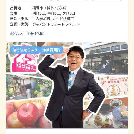
出発地
福岡市（博多・天神）
食事
朝食0回, 昼食0回, 夕食0回
申込・支払
一人参加可, カード決済可
企画・実施
ジャパンホリデートラベル
#
グルメ
#
神社仏閣
催行決定日あり
添乗員同行