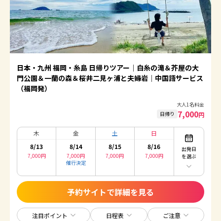
日本・九州 福岡・糸島 日帰りツアー｜白糸の滝＆芥屋の大
門公園＆一蘭の森＆桜井二見ヶ浦と夫婦岩｜中国語サービス
（福岡発）
大人1名料金
7,000
日帰り
円
木
金
土
日
8/13
8/14
8/15
8/16
出発日
7,000
円
7,000
円
7,000
円
7,000
円
を選ぶ
催行決定
予約サイトで詳細を見る
注目ポイント
日程表
ご注意