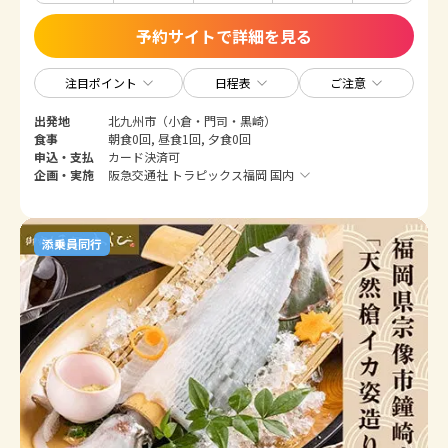
予約サイトで詳細を見る
注目ポイント
日程表
ご注意
出発地
北九州市（小倉・門司・黒崎）
食事
朝食0回, 昼食1回, 夕食0回
申込・支払
カード決済可
企画・実施
阪急交通社 トラピックス福岡 国内
添乗員同行