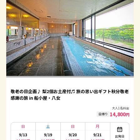
敬老の日企画♪ 梨2個お土産付♬ 旅の思い出ギフト秋分敬老
感謝の旅 in 船小屋・八女
大人1名料金
14,800
日帰り
円
日
土
日
月
9/13
9/19
9/20
9/21
出発日