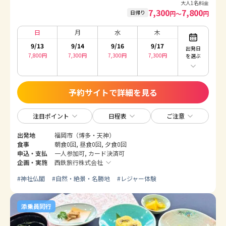
大人1名料金
7,300
7,800
日帰り
円〜
円
日
月
水
木
9/13
9/14
9/16
9/17
出発日
7,800
円
7,300
円
7,300
円
7,300
円
を選ぶ
予約サイトで詳細を見る
注目ポイント
日程表
ご注意
出発地
福岡市（博多・天神）
食事
朝食0回, 昼食0回, 夕食0回
申込・支払
一人参加可, カード決済可
企画・実施
西鉄旅行株式会社
#
神社仏閣
#
自然・絶景・名勝地
#
レジャー体験
添乗員同行