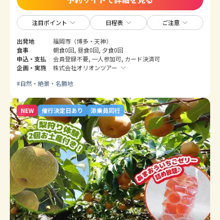
注目ポイント
日程表
ご注意
出発地
福岡市（博多・天神）
食事
朝食0回, 昼食0回, 夕食0回
申込・支払
会員登録不要, 一人参加可, カード決済可
企画・実施
株式会社オリオンツアー
#
自然・絶景・名勝地
NEW
催行決定日あり
添乗員同行