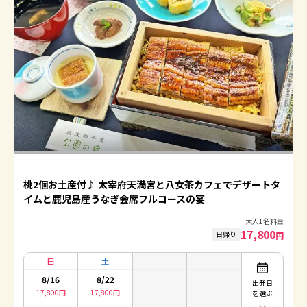
桃2個お土産付♪ 太宰府天満宮と八女茶カフェでデザートタ
イムと鹿児島産うなぎ会席フルコースの宴
大人1名料金
17,800
日帰り
円
日
土
8/16
8/22
出発日
17,800
円
17,800
円
を選ぶ