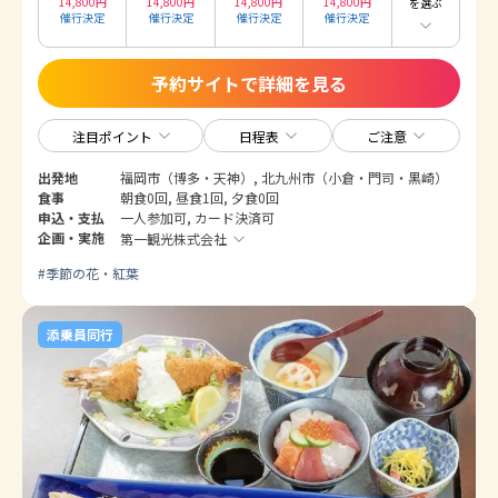
14,800
円
14,800
円
14,800
円
14,800
円
を選ぶ
催行決定
催行決定
催行決定
催行決定
予約サイトで詳細を見る
注目ポイント
日程表
ご注意
出発地
福岡市（博多・天神）, 北九州市（小倉・門司・黒崎）
食事
朝食0回, 昼食1回, 夕食0回
申込・支払
一人参加可, カード決済可
企画・実施
第一観光株式会社
#
季節の花・紅葉
添乗員同行