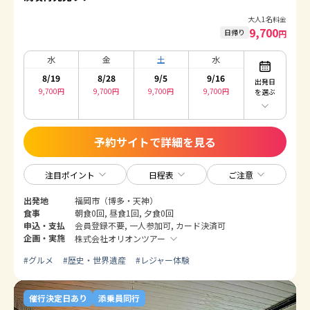
大人1名料金
9,700
日帰り
円
水
金
土
水
8/19
8/28
9/5
9/16
出発日
9,700
円
9,700
円
9,700
円
9,700
円
を選ぶ
予約サイトで詳細を見る
注目ポイント
日程表
ご注意
出発地
福岡市（博多・天神）
食事
朝食0回, 昼食1回, 夕食0回
申込・支払
会員登録不要, 一人参加可, カード決済可
企画・実施
株式会社オリオンツアー
#
グルメ
#
歴史・世界遺産
#
レジャー体験
催行決定日あり
添乗員同行