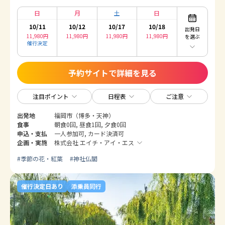
日
月
土
日
10/11
10/12
10/17
10/18
出発日
11,980
円
11,980
円
11,980
円
11,980
円
を選ぶ
催行決定
予約サイトで詳細を見る
注目ポイント
日程表
ご注意
出発地
福岡市（博多・天神）
食事
朝食0回, 昼食1回, 夕食0回
申込・支払
一人参加可, カード決済可
企画・実施
株式会社 エイチ・アイ・エス
#
季節の花・紅葉
#
神社仏閣
催行決定日あり
添乗員同行