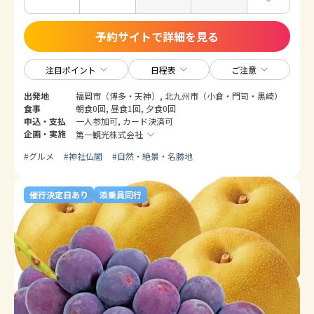
予約サイトで詳細を見る
注目ポイント
日程表
ご注意
出発地
福岡市（博多・天神）, 北九州市（小倉・門司・黒崎）
食事
朝食0回, 昼食1回, 夕食0回
申込・支払
一人参加可, カード決済可
企画・実施
第一観光株式会社
#
グルメ
#
神社仏閣
#
自然・絶景・名勝地
催行決定日あり
添乗員同行