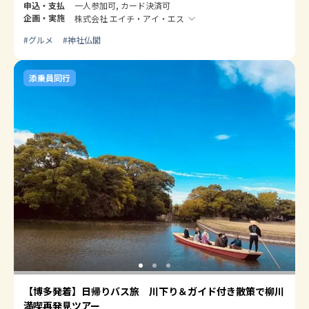
申込・支払
一人参加可, カード決済可
企画・実施
株式会社 エイチ・アイ・エス
#
グルメ
#
神社仏閣
添乗員同行
【博多発着】日帰りバス旅 川下り＆ガイド付き散策で柳川
満喫再発見ツアー