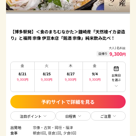
【博多駅発】＜食のまちむなかた＞鐘崎産「天然槍イカ姿造
り」と福岡 宗像 伊豆本店「銘酒 宗像」純米飲み比べ！
大人1名料金
9,300
日帰り
円
金
火
木
金
8/21
8/25
8/27
9/4
出発日
9,300
円
9,300
円
9,300
円
9,300
円
を選ぶ
予約サイトで詳細を見る
注目ポイント
日程表
ご注意
出発地
宗像・古賀・岡垣・福津
食事
朝食0回, 昼食1回, 夕食0回