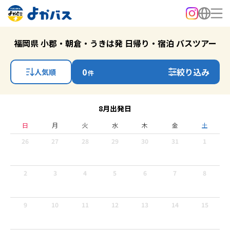
福岡県 小郡・朝倉・うきは発 日帰り・宿泊 バスツアー
0
絞り込み
人気順
件
8月出発日
日
月
火
水
木
金
土
26
27
28
29
30
31
1
2
3
4
5
6
7
8
9
10
11
12
13
14
15