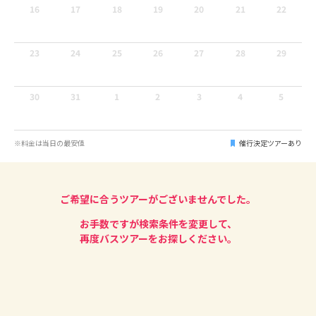
16
17
18
19
20
21
22
23
24
25
26
27
28
29
30
31
1
2
3
4
5
※料金は当日の最安値
催行決定ツアーあり
ご希望に合うツアーがございませんでした。
お手数ですが検索条件を変更して、
再度バスツアーをお探しください。