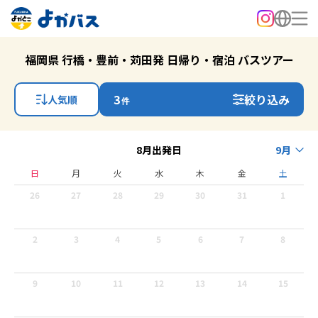
福岡県 行橋・豊前・苅田発 日帰り・宿泊 バスツアー
3
絞り込み
人気順
件
8月出発日
9月
日
月
火
水
木
金
土
26
27
28
29
30
31
1
2
3
4
5
6
7
8
9
10
11
12
13
14
15