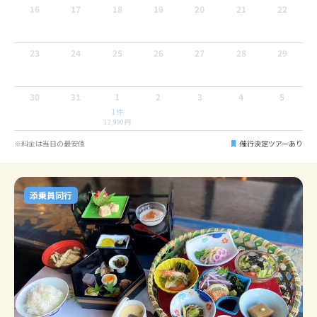
16
17
18
19
20
21
22
23
24
25
26
27
28
29
30
31
1
2
3
4
5
1
件
12,990
円
※料金は当日の最安値
催行決定ツアーあり
添乗員同行