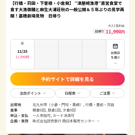
【行橋・苅田・下曽根・小倉発】 ”津屋崎漁港”直営食堂で
食す大漁御膳と麻生大浦荘秋の一般公開＆５年ぶりの見学再
開！嘉穂劇場見物 日帰り
大人1名料金
11,990
日帰り
円
水
11/25
出発日
11,990
円
を選ぶ
予約サイトで詳細を見る
注目ポイント
日程表
ご注意
出発地
北九州市（小倉・門司・黒崎）, 行橋・豊前・苅田
食事
朝食0回, 昼食1回, 夕食0回
申込・支払
一人参加可, カード決済可
企画・実施
株式会社読売旅行 西日本販売センター