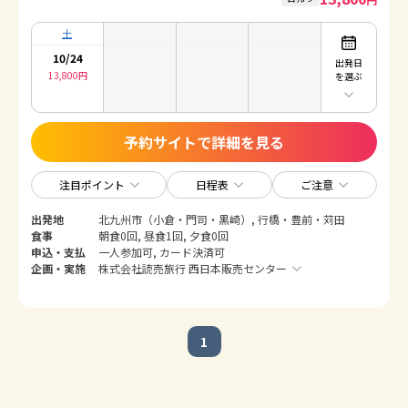
土
10/24
出発日
13,800
円
を選ぶ
予約サイトで詳細を見る
注目ポイント
日程表
ご注意
出発地
北九州市（小倉・門司・黒崎）, 行橋・豊前・苅田
食事
朝食0回, 昼食1回, 夕食0回
申込・支払
一人参加可, カード決済可
企画・実施
株式会社読売旅行 西日本販売センター
1