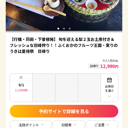
【行橋・苅田・下曽根発】 旬を迎える梨２玉お土産付き＆
フレッシュな巨峰狩り！！ふくおかのフルーツ王国・実りの
うきは夏得祭 日帰り
大人1名料金
12,990
日帰り
円
火
9/1
出発日
12,990
円
を選ぶ
予約サイトで詳細を見る
注目ポイント
日程表
ご注意