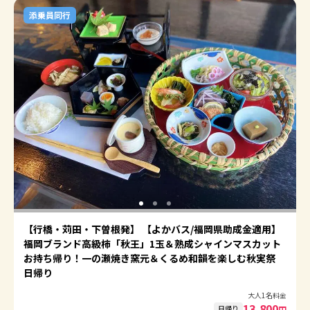
添乗員同行
【行橋・苅田・下曽根発】 【よかバス/福岡県助成金適用】
福岡ブランド高級柿「秋王」1玉＆熟成シャインマスカット
お持ち帰り！一の瀬焼き窯元＆くるめ和韻を楽しむ秋実祭
日帰り
大人1名料金
13,800
日帰り
円