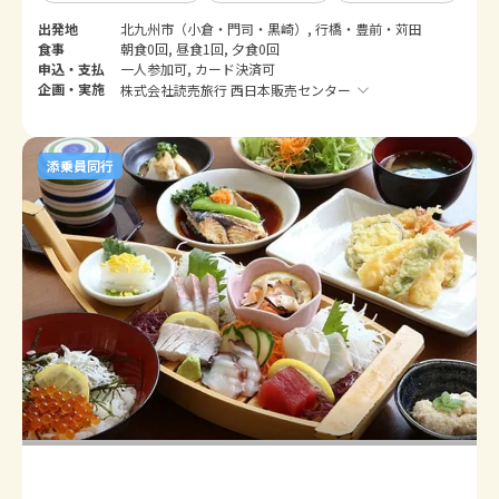
出発地
北九州市（小倉・門司・黒崎）, 行橋・豊前・苅田
食事
朝食0回, 昼食1回, 夕食0回
申込・支払
一人参加可, カード決済可
企画・実施
株式会社読売旅行 西日本販売センター
添乗員同行