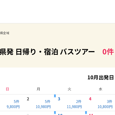
県全域
県発 日帰り・宿泊 バスツアー
0
件
10月出発日
日
月
火
水
2
3
4
5
件
5
件
2
件
3
件
9,800
円
10,980
円
11,980
円
10,800
円