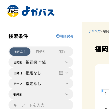
よかバス
福岡
検索条件
用語説明
福岡
指定なし
日帰り
宿泊
福岡県 全域
出発地
指定なし
出発日
指定なし
テーマ
1
観光地