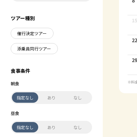
8
ツアー種別
1
催行決定ツアー
2
添乗員同行ツアー
2
食事条件
※料
朝食
指定なし
あり
なし
昼食
指定なし
あり
なし