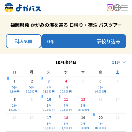
福岡県発 かがみの海を巡る 日帰り・宿泊 バスツアー
0
絞り込み
人気順
件
10月出発日
11月
日
月
火
水
木
金
土
1
2
3
4
5
6
7
5
件
5
件
2
件
3
件
1
件
9,800
円
10,980
円
11,980
円
10,800
円
14,500
円
8
9
10
11
12
13
14
1
件
3
件
4
件
3
件
10,980
円
10,800
円
10,800
円
10,800
円
15
16
17
18
19
20
21
4
件
1
件
2
件
1
件
10,900
円
11,980
円
11,980
円
30,800
円