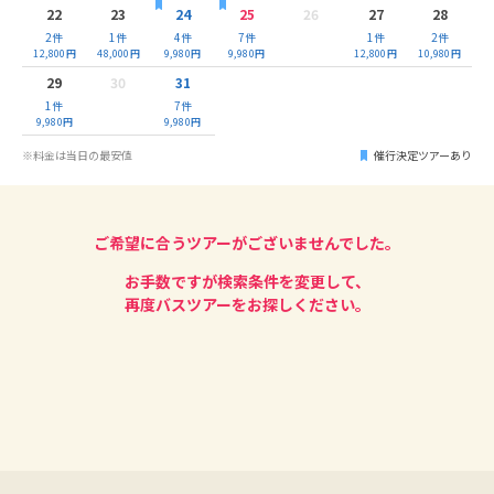
22
23
24
25
26
27
28
2
件
1
件
4
件
7
件
1
件
2
件
12,800
円
48,000
円
9,980
円
9,980
円
12,800
円
10,980
円
29
30
31
1
件
7
件
9,980
円
9,980
円
※料金は当日の最安値
催行決定ツアーあり
ご希望に合うツアーがございませんでした。
お手数ですが検索条件を変更して、
再度バスツアーをお探しください。