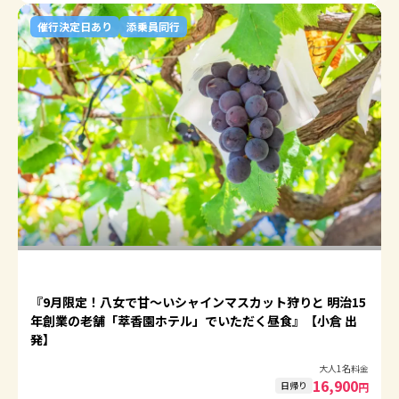
催行決定日あり
添乗員同行
『9月限定！八女で甘～いシャインマスカット狩りと 明治15
年創業の老舗「萃香園ホテル」でいただく昼食』【小倉 出
発】
大人1名料金
16,900
日帰り
円