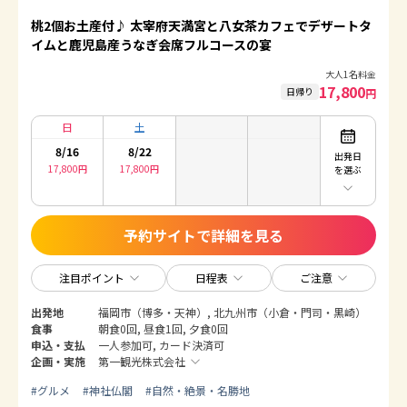
桃2個お土産付♪ 太宰府天満宮と八女茶カフェでデザートタ
イムと鹿児島産うなぎ会席フルコースの宴
大人1名料金
17,800
日帰り
円
日
土
8/16
8/22
出発日
17,800
円
17,800
円
を選ぶ
予約サイトで詳細を見る
注目ポイント
日程表
ご注意
出発地
福岡市（博多・天神）, 北九州市（小倉・門司・黒崎）
食事
朝食0回, 昼食1回, 夕食0回
申込・支払
一人参加可, カード決済可
企画・実施
第一観光株式会社
#
グルメ
#
神社仏閣
#
自然・絶景・名勝地