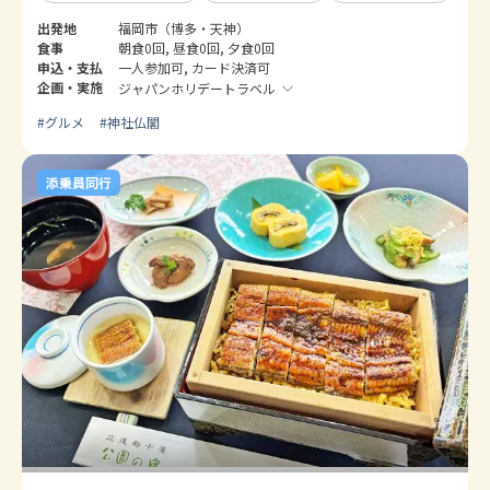
出発地
福岡市（博多・天神）
食事
朝食0回, 昼食0回, 夕食0回
申込・支払
一人参加可, カード決済可
企画・実施
ジャパンホリデートラベル
#
グルメ
#
神社仏閣
添乗員同行