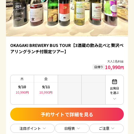
OKAGAKI BREWERY BUS TOUR【3酒蔵の飲み比べと贅沢ペ
アリングランチ付限定ツアー】
大人1名料金
10,990
日帰り
円
木
金
9/10
9/11
出発日
10,990
円
10,990
円
を選ぶ
予約サイトで詳細を見る
注目ポイント
日程表
ご注意