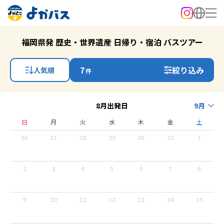
福岡県発 歴史・世界遺産 日帰り・宿泊 バスツアー
7
絞り込み
人気順
件
8月出発日
9月
日
月
火
水
木
金
土
26
27
28
29
30
31
1
2
3
4
5
6
7
8
9
10
11
12
13
14
15