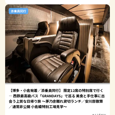
添乗員同行
【博多・小倉発着／添乗員同行】 限定12席の特別席で行く
― 西鉄最高級バス「GRANDAYS」で巡る 美食と手仕事に出
会う上質な日帰り旅 ～茅乃舎離れ貸切ランチ／安川邸散策
／通常非公開 小倉織特別工場見学～
大人1名料金