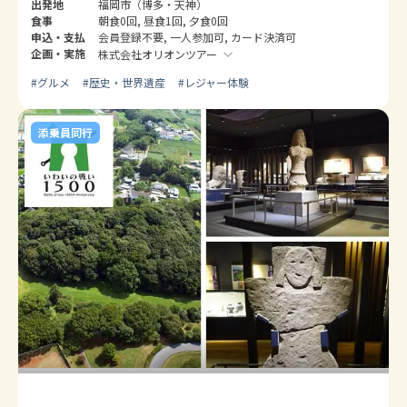
出発地
福岡市（博多・天神）
食事
朝食0回, 昼食1回, 夕食0回
申込・支払
会員登録不要, 一人参加可, カード決済可
企画・実施
株式会社オリオンツアー
#
グルメ
#
歴史・世界遺産
#
レジャー体験
添乗員同行