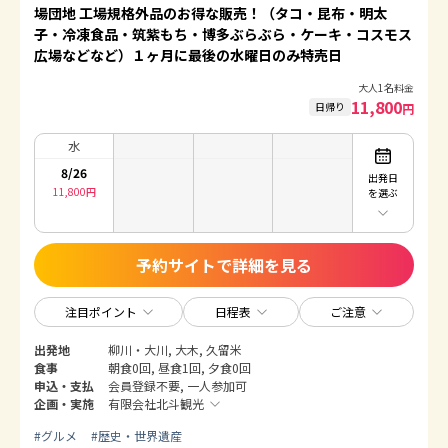
場団地 工場規格外品のお得な販売！（タコ・昆布・明太
子・冷凍食品・筑紫もち・博多ぶらぶら・ケーキ・コスモス
広場などなど）１ヶ月に最後の水曜日のみ特売日
大人1名料金
11,800
日帰り
円
水
8/26
出発日
11,800
円
を選ぶ
予約サイトで詳細を見る
注目ポイント
日程表
ご注意
出発地
柳川・大川, 大木, 久留米
食事
朝食0回, 昼食1回, 夕食0回
申込・支払
会員登録不要, 一人参加可
企画・実施
有限会社北斗観光
#
グルメ
#
歴史・世界遺産