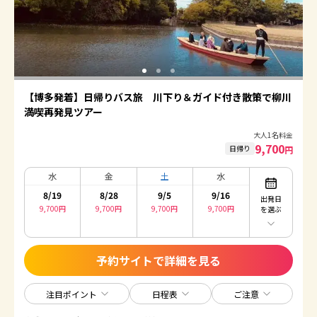
【博多発着】日帰りバス旅 川下り＆ガイド付き散策で柳川
満喫再発見ツアー
大人1名料金
9,700
日帰り
円
水
金
土
水
8/19
8/28
9/5
9/16
出発日
9,700
円
9,700
円
9,700
円
9,700
円
を選ぶ
予約サイトで詳細を見る
注目ポイント
日程表
ご注意