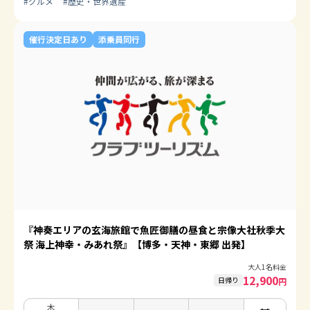
#
グルメ
#
歴史・世界遺産
催行決定日あり
添乗員同行
『神奏エリアの玄海旅館で魚匠御膳の昼食と宗像大社秋季大
祭 海上神幸・みあれ祭』【博多・天神・東郷 出発】
大人1名料金
12,900
日帰り
円
木