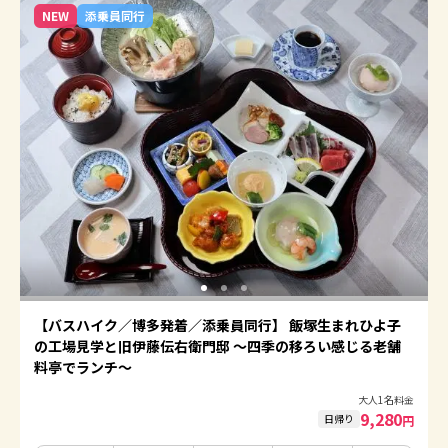
NEW
添乗員同行
【バスハイク／博多発着／添乗員同行】 飯塚生まれひよ子
の工場見学と旧伊藤伝右衛門邸 ～四季の移ろい感じる老舗
料亭でランチ～
大人1名料金
9,280
日帰り
円