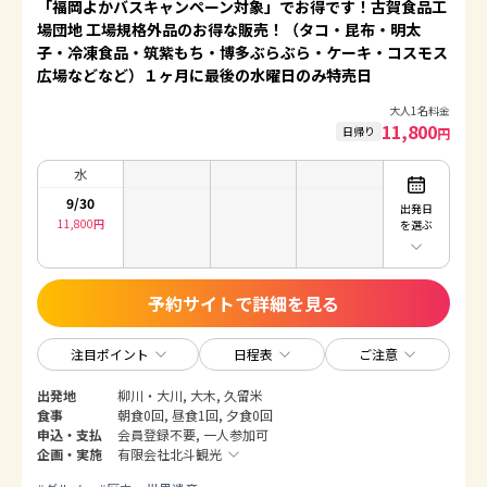
「福岡よかバスキャンペーン対象」でお得です！古賀食品工
場団地 工場規格外品のお得な販売！（タコ・昆布・明太
子・冷凍食品・筑紫もち・博多ぶらぶら・ケーキ・コスモス
広場などなど）１ヶ月に最後の水曜日のみ特売日
大人1名料金
11,800
日帰り
円
水
9/30
出発日
11,800
円
を選ぶ
予約サイトで詳細を見る
注目ポイント
日程表
ご注意
出発地
柳川・大川, 大木, 久留米
食事
朝食0回, 昼食1回, 夕食0回
申込・支払
会員登録不要, 一人参加可
企画・実施
有限会社北斗観光