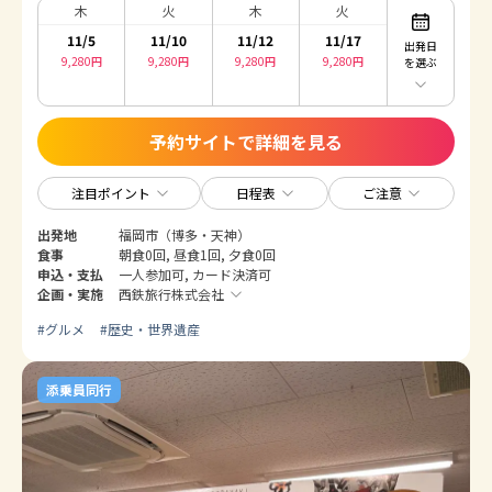
木
火
木
火
11/5
11/10
11/12
11/17
出発日
9,280
円
9,280
円
9,280
円
9,280
円
を選ぶ
予約サイトで詳細を見る
注目ポイント
日程表
ご注意
出発地
福岡市（博多・天神）
食事
朝食0回, 昼食1回, 夕食0回
申込・支払
一人参加可, カード決済可
企画・実施
西鉄旅行株式会社
#
グルメ
#
歴史・世界遺産
添乗員同行