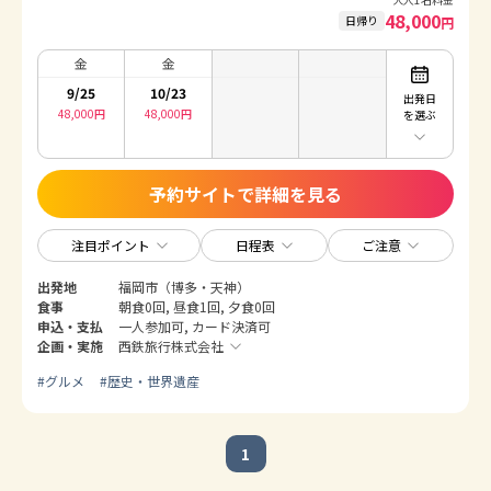
48,000
日帰り
円
金
金
9/25
10/23
出発日
48,000
円
48,000
円
を選ぶ
予約サイトで詳細を見る
注目ポイント
日程表
ご注意
出発地
福岡市（博多・天神）
食事
朝食0回, 昼食1回, 夕食0回
申込・支払
一人参加可, カード決済可
企画・実施
西鉄旅行株式会社
#
グルメ
#
歴史・世界遺産
1