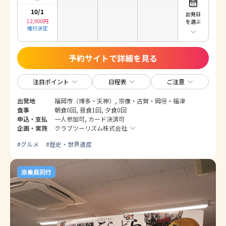
10/1
出発日
12,900
円
を選ぶ
催行決定
予約サイトで詳細を見る
注目ポイント
日程表
ご注意
出発地
福岡市（博多・天神）, 宗像・古賀・岡垣・福津
食事
朝食0回, 昼食1回, 夕食0回
申込・支払
一人参加可, カード決済可
企画・実施
クラブツーリズム株式会社
#
グルメ
#
歴史・世界遺産
添乗員同行